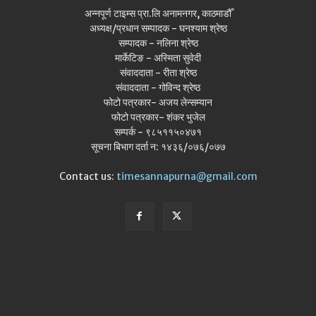
अन्नपूर्ण टाइम्स प्रा.लि अनामनगर, काठमाडौँ
अध्यक्ष/प्रधान सम्पादक - घनश्याम श्रेष्ठ
सम्पादक - नलिना श्रेष्ठ
मार्केटिङ - अस्मिता सुवेदी
संवाददाता - रीता श्रेष्ठ
संवाददाता - गोविन्द श्रेष्ठ
फोटो पत्रकार- अजय लेन्सम्यान
फोटो पत्रकार- शंकर भुजेल
सम्पर्क - ९८५११५०४७१
सूचना बिभाग दर्ता न: १४३६/०७६/०७७
Contact us:
timesannapurna@gmail.com