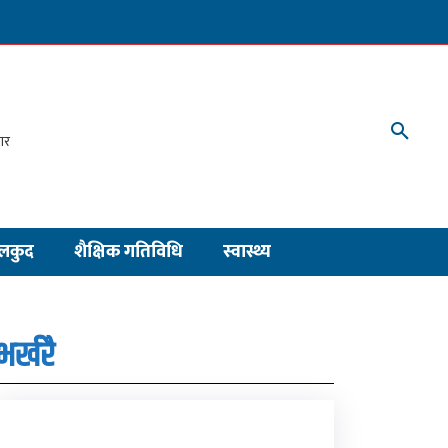
लकुद
शैक्षिक गतिविधि
स्वास्थ्य
भर्खरै