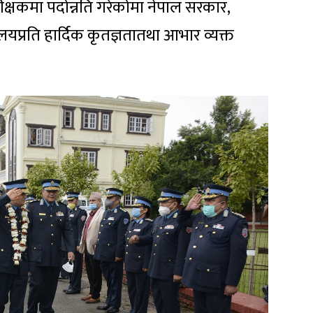
िरीक्षकमा पदोन्नति गरेकोमा नेपाल सरकार,
्रालयप्रति हार्दिक कृतज्ञतातथा आभार व्यक्त