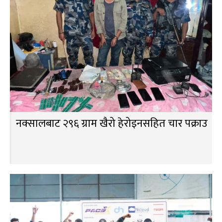
नक्सालबाट २९६ ग्राम खैरो हेरोइनसहित चार पक्राउ