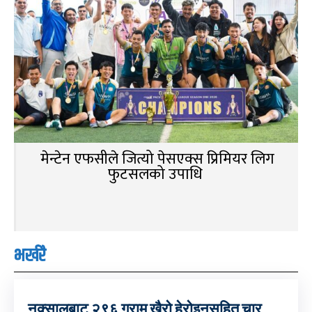
मेन्टेन एफसीले जित्यो पेसएक्स प्रिमियर लिग
फुटसलको उपाधि
भर्खरै
नक्सालबाट २९६ ग्राम खैरो हेरोइनसहित चार