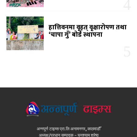
हात्तिवनमा वृहत् वृक्षारोपण तथा
‘चापा गुँ’ बोर्ड स्थापना
अन्नपूर्ण टाइम्स प्रा.लि अनामनगर, काठमाडौँ
अध्यक्ष/प्रधान सम्पादक - घनश्याम श्रेष्ठ