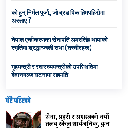
को हुन् निर्मल पुर्जा, जो ब्रड पिक हिमपहिरोमा
अस्ताए ?
नेपाल एकीकरणका सेनापति अमरसिंह थापाको
स्मृतिमा श्रद्धाञ्जली सभा (तस्वीरहरू)
गृहमन्त्री र स्वास्थ्यमन्त्रीको उपस्थितिमा
देवानगञ्ज घटनामा सहमति
धेरै पढिएको
सेना, प्रहरी र सशस्त्रको नयाँ
तलब स्केल सार्वजनिक, कुन