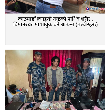
काठमाडौं ल्याइयो युक्तको पार्थिव शरीर ,
विमानस्थलमा भावुक बने आफन्त (तस्वीरहरू)