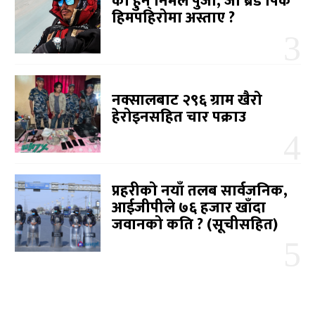
को हुन् निर्मल पुर्जा, जो ब्रड पिक
हिमपहिरोमा अस्ताए ?
नक्सालबाट २९६ ग्राम खैरो
हेरोइनसहित चार पक्राउ
प्रहरीको नयाँ तलब सार्वजनिक,
आईजीपीले ७६ हजार खाँदा
जवानको कति ? (सूचीसहित)