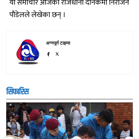
यो समाचार आजको राजधानी दैनिकमा निराजन
पौडेलले लेखेका छन् ।
अन्नपूर्ण टाइम्स
सिफारिस