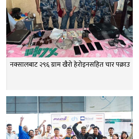
नक्सालबाट २९६ ग्राम खैरो हेरोइनसहित चार पक्राउ