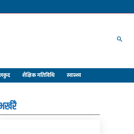
लकुद
शैक्षिक गतिविधि
स्वास्थ्य
भर्खरै