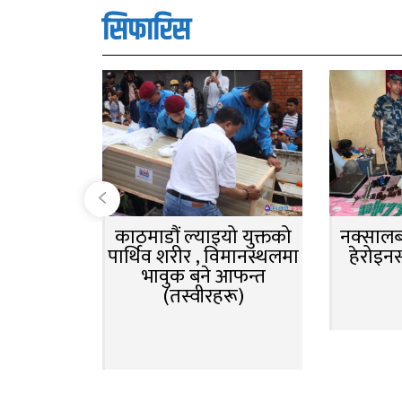
सिफारिस
काठमाडौं ल्याइयो युक्तको
नक्सालबा
पार्थिव शरीर , विमानस्थलमा
हेरोइन
भावुक बने आफन्त
(तस्वीरहरू)