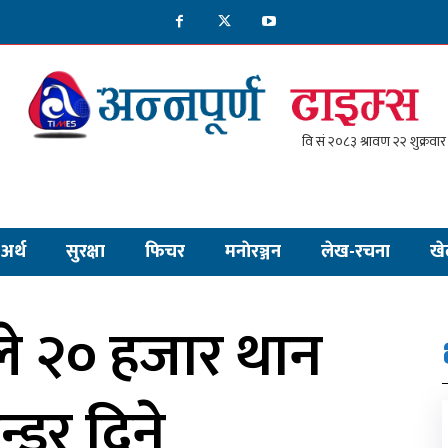
अर्थ
सुरक्षा
फिचर
मनाेरञ्जन
लेख-रचना
खे
े २० हजार थान
डर दिने