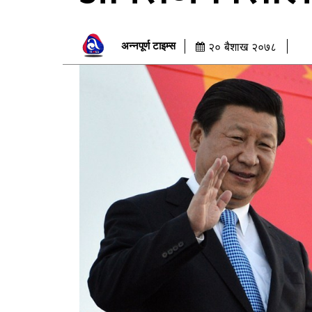
अन्नपूर्ण टाइम्स
२० बैशाख २०७८