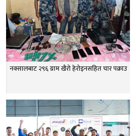
नक्सालबाट २९६ ग्राम खैरो हेरोइनसहित चार पक्राउ