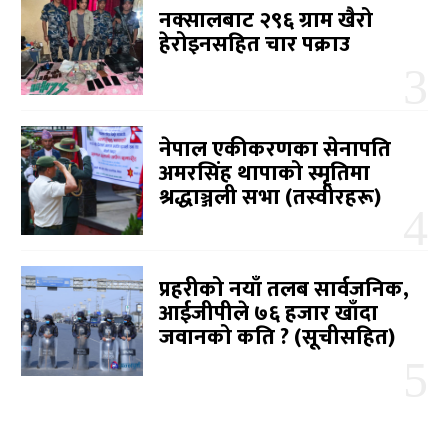
नक्सालबाट २९६ ग्राम खैरो
हेरोइनसहित चार पक्राउ
नेपाल एकीकरणका सेनापति
अमरसिंह थापाको स्मृतिमा
श्रद्धाञ्जली सभा (तस्वीरहरू)
प्रहरीको नयाँ तलब सार्वजनिक,
आईजीपीले ७६ हजार खाँदा
जवानको कति ? (सूचीसहित)