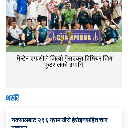
मेन्टेन एफसीले जित्यो पेसएक्स प्रिमियर लिग
फुटसलको उपाधि
भर्खरै
नक्सालबाट २९६ ग्राम खैरो हेरोइनसहित चार
पक्राउ