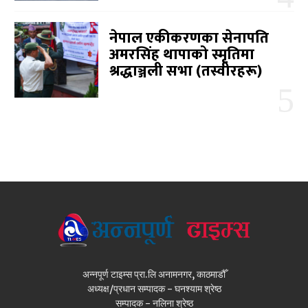
नेपाल एकीकरणका सेनापति
अमरसिंह थापाको स्मृतिमा
श्रद्धाञ्जली सभा (तस्वीरहरू)
अन्नपूर्ण टाइम्स प्रा.लि अनामनगर, काठमाडौँ
अध्यक्ष/प्रधान सम्पादक - घनश्याम श्रेष्ठ
सम्पादक - नलिना श्रेष्ठ