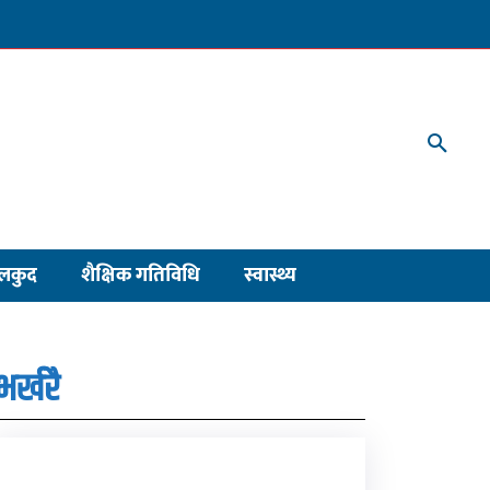
लकुद
शैक्षिक गतिविधि
स्वास्थ्य
भर्खरै