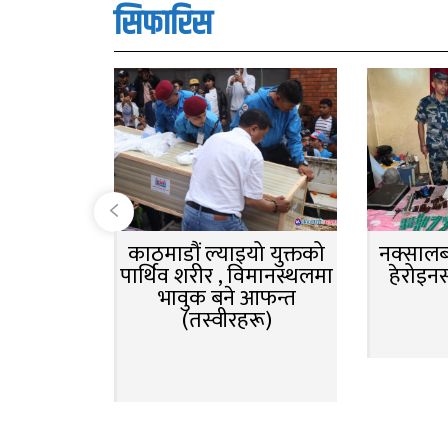
सिफारिस
काठमाडौं ल्याइयो युक्तको
नक्सालबा
पार्थिव शरीर , विमानस्थलमा
हेरोइन
भावुक बने आफन्त
(तस्वीरहरू)