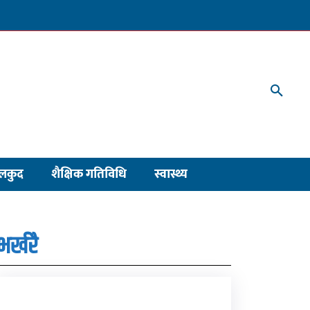
लकुद
शैक्षिक गतिविधि
स्वास्थ्य
भर्खरै