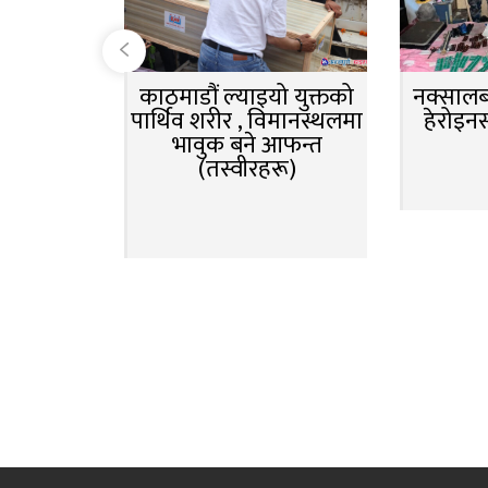
काठमाडौं ल्याइयो युक्तको
नक्सालबा
पार्थिव शरीर , विमानस्थलमा
हेरोइन
भावुक बने आफन्त
(तस्वीरहरू)