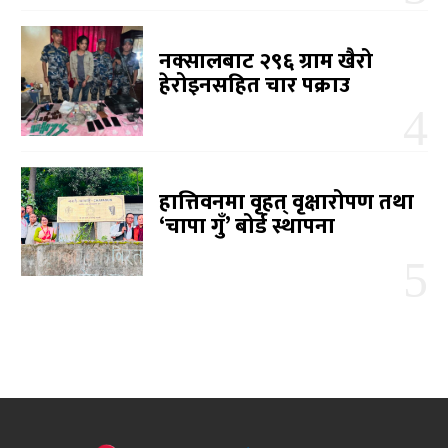
नक्सालबाट २९६ ग्राम खैरो
हेरोइनसहित चार पक्राउ
हात्तिवनमा वृहत् वृक्षारोपण तथा
‘चापा गुँ’ बोर्ड स्थापना