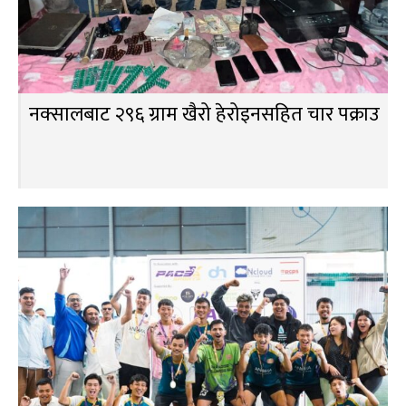
नक्सालबाट २९६ ग्राम खैरो हेरोइनसहित चार पक्राउ