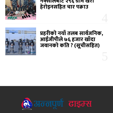
नक्सालबाट २९६ ग्राम खैरो
हेरोइनसहित चार पक्राउ
प्रहरीको नयाँ तलब सार्वजनिक,
आईजीपीले ७६ हजार खाँदा
जवानको कति ? (सूचीसहित)