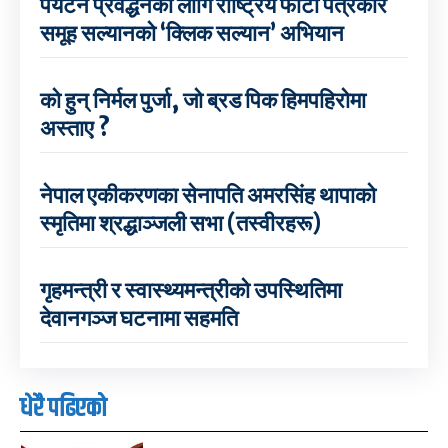
पर्यटन प्रवर्द्धनका लागि राष्ट्रिय फोटो पत्रकार
समूह सल्यानको ‘क्लिक सल्यान’ अभियान
को हुन् निर्मल पुर्जा, जो ब्रड पिक हिमपहिरोमा
अस्ताए ?
नेपाल एकीकरणका सेनापति अमरसिंह थापाको
स्मृतिमा श्रद्धाञ्जली सभा (तस्वीरहरू)
गृहमन्त्री र स्वास्थ्यमन्त्रीको उपस्थितिमा
देवानगञ्ज घटनामा सहमति
धेरै पढिएको