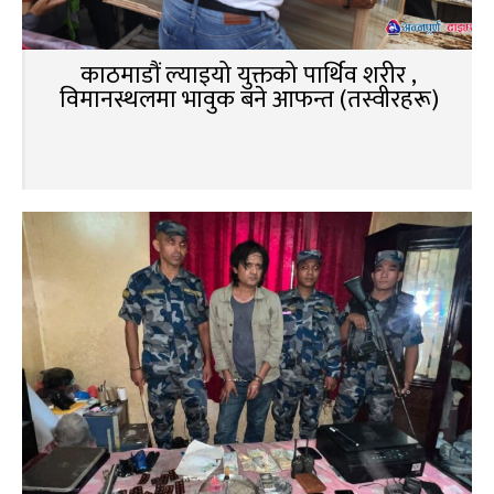
काठमाडौं ल्याइयो युक्तको पार्थिव शरीर ,
विमानस्थलमा भावुक बने आफन्त (तस्वीरहरू)