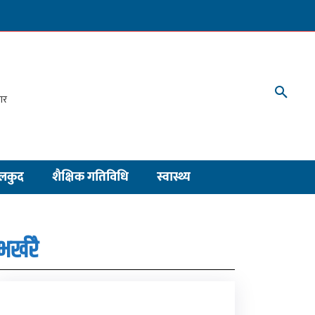
लकुद
शैक्षिक गतिविधि
स्वास्थ्य
भर्खरै