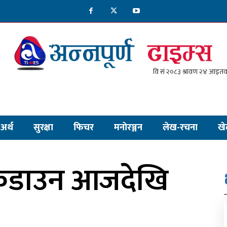
अर्थ
सुरक्षा
फिचर
मनाेरञ्जन
लेख-रचना
खे
कडाउन आजदेखि