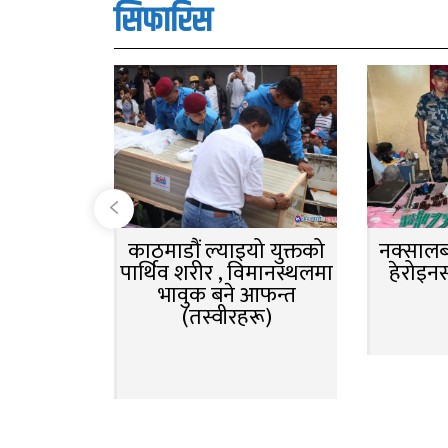
सिफारिस
काठमाडौं ल्याइयो युक्तको
नक्सालबा
पार्थिव शरीर , विमानस्थलमा
हेरोइन
भावुक बने आफन्त
(तस्वीरहरू)