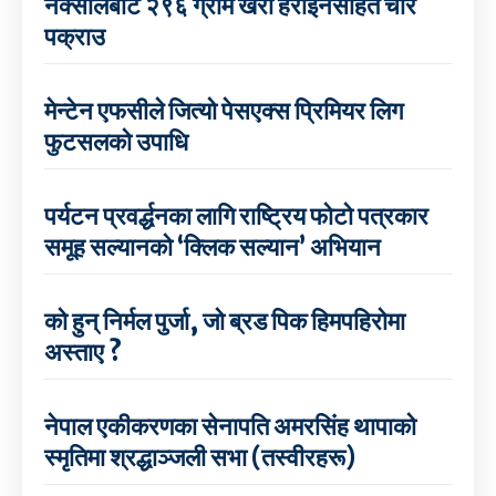
नक्सालबाट २९६ ग्राम खैरो हेरोइनसहित चार
पक्राउ
मेन्टेन एफसीले जित्यो पेसएक्स प्रिमियर लिग
फुटसलको उपाधि
पर्यटन प्रवर्द्धनका लागि राष्ट्रिय फोटो पत्रकार
समूह सल्यानको ‘क्लिक सल्यान’ अभियान
को हुन् निर्मल पुर्जा, जो ब्रड पिक हिमपहिरोमा
अस्ताए ?
नेपाल एकीकरणका सेनापति अमरसिंह थापाको
स्मृतिमा श्रद्धाञ्जली सभा (तस्वीरहरू)