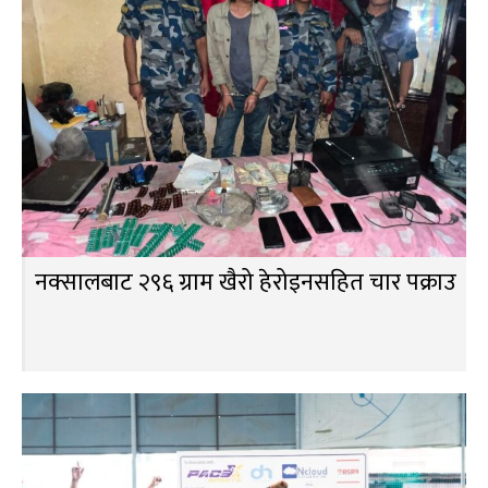
नक्सालबाट २९६ ग्राम खैरो हेरोइनसहित चार पक्राउ