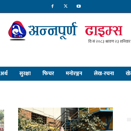
अर्थ
सुरक्षा
फिचर
मनाेरञ्जन
लेख-रचना
खे