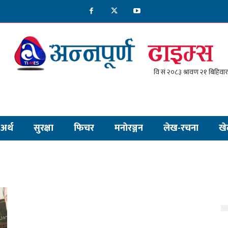
अर्थ
सुरक्षा
फिचर
मनाेरञ्जन
लेख-रचना
खे