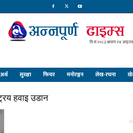
अर्थ
सुरक्षा
फिचर
मनाेरञ्जन
लेख-रचना
खे
ट्रिय हवाइ उडान