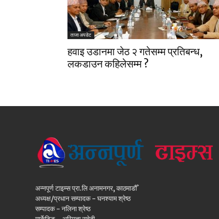
ताजा अपडेट
हवाइ उडानमा जेठ २ गतेसम्म प्रतिबन्ध,
लकडाउन कहिलेसम्म ?
अन्नपूर्ण टाइम्स प्रा.लि अनामनगर, काठमाडौँ
अध्यक्ष/प्रधान सम्पादक - घनश्याम श्रेष्ठ
सम्पादक - नलिना श्रेष्ठ
मार्केटिङ - अस्मिता सुवेदी