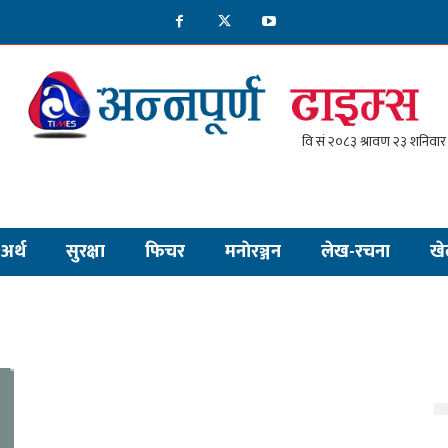
अर्थ
सुरक्षा
फिचर
मनाेरञ्जन
लेख-रचना
खे