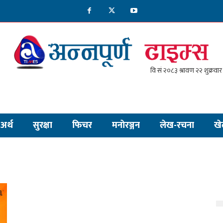
अर्थ
सुरक्षा
फिचर
मनाेरञ्जन
लेख-रचना
खे