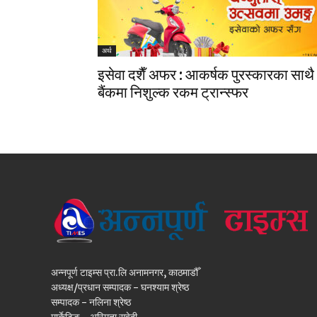
अर्थ
इसेवा दशैँ अफर : आकर्षक पुरस्कारका साथै
बैंकमा निशुल्क रकम ट्रान्स्फर
अन्नपूर्ण टाइम्स प्रा.लि अनामनगर, काठमाडौँ
अध्यक्ष/प्रधान सम्पादक - घनश्याम श्रेष्ठ
सम्पादक - नलिना श्रेष्ठ
मार्केटिङ - अस्मिता सुवेदी