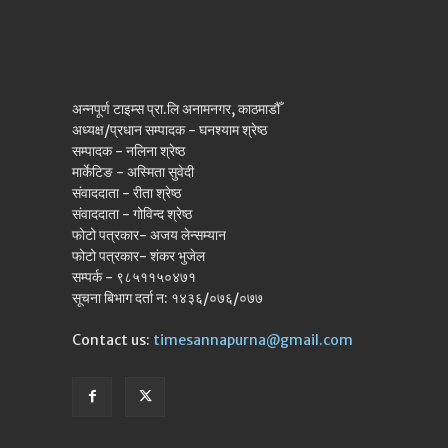
अन्नपूर्ण टाइम्स प्रा.लि अनामनगर, काठमाडौँ
अध्यक्ष/प्रधान सम्पादक - घनश्याम श्रेष्ठ
सम्पादक - नलिना श्रेष्ठ
मार्केटिङ - अस्मिता सुवेदी
संवाददाता - रीता श्रेष्ठ
संवाददाता - गोविन्द श्रेष्ठ
फोटो पत्रकार- अजय लेन्सम्यान
फोटो पत्रकार- शंकर भुजेल
सम्पर्क - ९८५११५०४७१
सूचना बिभाग दर्ता न: १४३६/०७६/०७७
Contact us:
timesannapurna@gmail.com