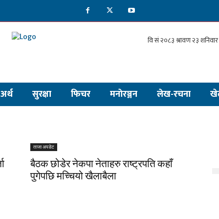
अर्थ
सुरक्षा
फिचर
मनाेरञ्जन
लेख-रचना
खे
ताजा अपडेट
ता
बैठक छोडेर नेकपा नेताहरु राष्ट्रपति कहाँ
पुगेपछि मच्चियो खैलाबैला