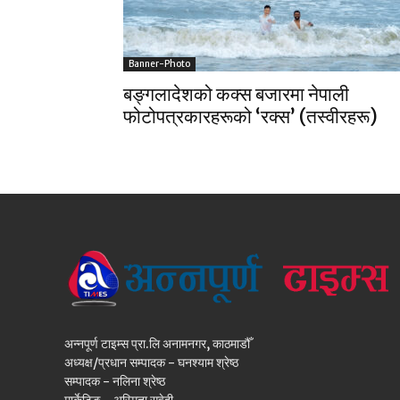
Banner-Photo
बङ्गलादेशको कक्स बजारमा नेपाली
फोटोपत्रकारहरूको ‘रक्स’ (तस्वीरहरू)
अन्नपूर्ण टाइम्स प्रा.लि अनामनगर, काठमाडौँ
अध्यक्ष/प्रधान सम्पादक - घनश्याम श्रेष्ठ
सम्पादक - नलिना श्रेष्ठ
मार्केटिङ - अस्मिता सुवेदी