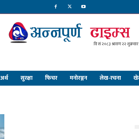
अर्थ
सुरक्षा
फिचर
मनाेरञ्जन
लेख-रचना
खे