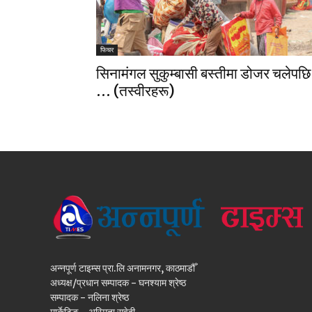
फिचर
सिनामंगल सुकुम्बासी बस्तीमा डोजर चलेपछि
… (तस्वीरहरू)
अन्नपूर्ण टाइम्स प्रा.लि अनामनगर, काठमाडौँ
अध्यक्ष/प्रधान सम्पादक - घनश्याम श्रेष्ठ
सम्पादक - नलिना श्रेष्ठ
मार्केटिङ - अस्मिता सुवेदी