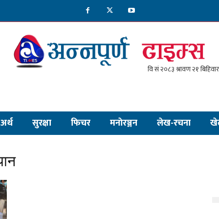
अर्थ
सुरक्षा
फिचर
मनाेरञ्जन
लेख-रचना
खे
यान