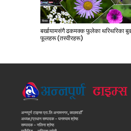
फिचर
बर्खायामसंगै ढकमक्क फुलेका थरिथरिका बु
फूलहरू (तस्वीरहरू)
अन्नपूर्ण टाइम्स प्रा.लि अनामनगर, काठमाडौँ
अध्यक्ष/प्रधान सम्पादक - घनश्याम श्रेष्ठ
सम्पादक - नलिना श्रेष्ठ
मार्केटिङ - अस्मिता सुवेदी