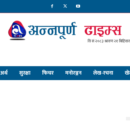
अर्थ
सुरक्षा
फिचर
मनाेरञ्जन
लेख-रचना
खे