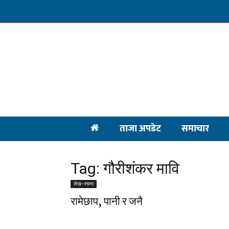
ताजा अपडेट
समाचार
Tag: गौरीशंकर मावि
लेख-रचना
रामेछाप, पानी र जनै