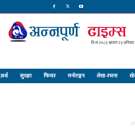
अर्थ
सुरक्षा
फिचर
मनाेरञ्जन
लेख-रचना
खे