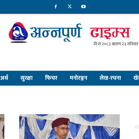
अर्थ
सुरक्षा
फिचर
मनाेरञ्जन
लेख-रचना
खे