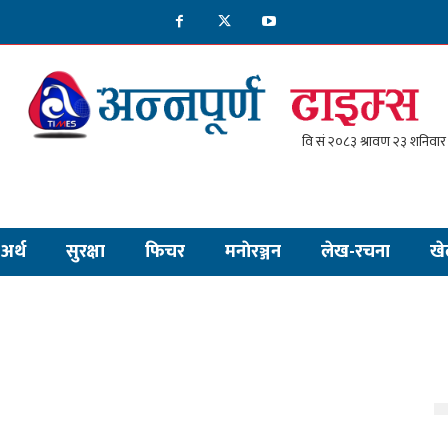
अर्थ
सुरक्षा
फिचर
मनाेरञ्जन
लेख-रचना
खे