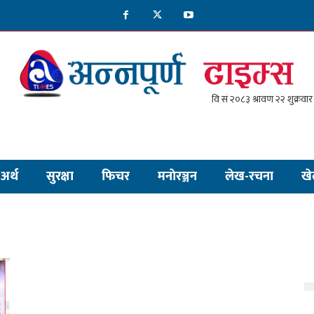
अर्थ
सुरक्षा
फिचर
मनाेरञ्जन
लेख-रचना
खे