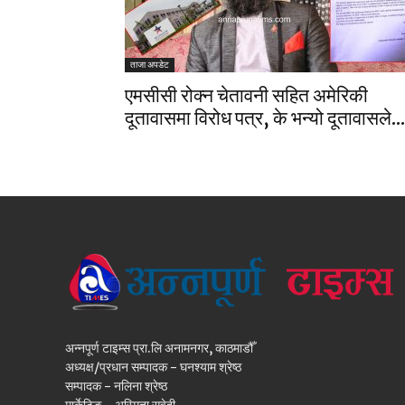
ताजा अपडेट
एमसीसी रोक्न चेतावनी सहित अमेरिकी
दूतावासमा विरोध पत्र, के भन्यो दूतावासले...
अन्नपूर्ण टाइम्स प्रा.लि अनामनगर, काठमाडौँ
अध्यक्ष/प्रधान सम्पादक - घनश्याम श्रेष्ठ
सम्पादक - नलिना श्रेष्ठ
मार्केटिङ - अस्मिता सुवेदी