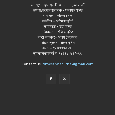
अन्नपूर्ण टाइम्स प्रा.लि अनामनगर, काठमाडौँ
अध्यक्ष/प्रधान सम्पादक - घनश्याम श्रेष्ठ
सम्पादक - नलिना श्रेष्ठ
मार्केटिङ - अस्मिता सुवेदी
संवाददाता - रीता श्रेष्ठ
संवाददाता - गोविन्द श्रेष्ठ
फोटो पत्रकार- अजय लेन्सम्यान
फोटो पत्रकार- शंकर भुजेल
सम्पर्क - ९८५११५०४७१
सूचना बिभाग दर्ता न: १४३६/०७६/०७७
Contact us:
timesannapurna@gmail.com