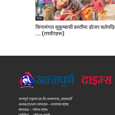
फिचर
सिनामंगल सुकुम्बासी बस्तीमा डोजर चलेपछि
… (तस्वीरहरू)
अन्नपूर्ण टाइम्स प्रा.लि अनामनगर, काठमाडौँ
अध्यक्ष/प्रधान सम्पादक - घनश्याम श्रेष्ठ
सम्पादक - नलिना श्रेष्ठ
मार्केटिङ - अस्मिता सुवेदी