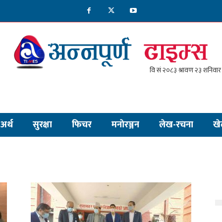
अर्थ
सुरक्षा
फिचर
मनाेरञ्जन
लेख-रचना
खे