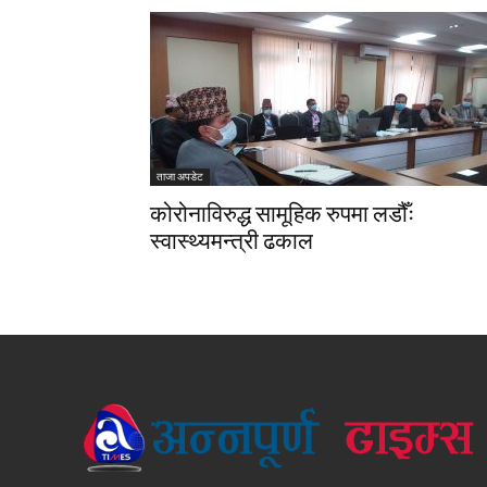
ताजा अपडेट
कोरोनाविरुद्ध सामूहिक रुपमा लडौँः
स्वास्थ्यमन्त्री ढकाल