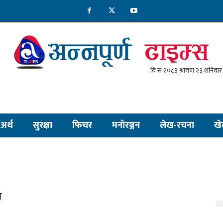
अर्थ
सुरक्षा
फिचर
मनाेरञ्जन
लेख-रचना
खे
ा