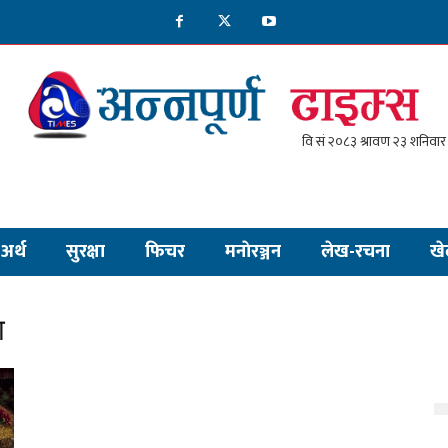
अर्थ
सुरक्षा
फिचर
मनाेरञ्जन
लेख-रचना
खे
ा