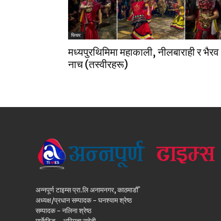
फिचर
मध्यपुरथिमिमा महाकाली, नीलबाराही र भैरव
नाच (तस्वीरहरू)
अन्नपूर्ण टाइम्स प्रा.लि अनामनगर, काठमाडौँ
अध्यक्ष/प्रधान सम्पादक - घनश्याम श्रेष्ठ
सम्पादक - नलिना श्रेष्ठ
मार्केटिङ - अस्मिता सुवेदी