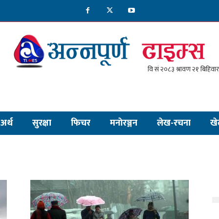
अर्थ
सुरक्षा
फिचर
मनाेरञ्जन
लेख-रचना
खे