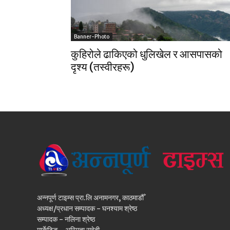
Banner-Photo
कुहिरोले ढाकिएको धुलिखेल र आसपासको
दृश्य (तस्वीरहरू)
अन्नपूर्ण टाइम्स प्रा.लि अनामनगर, काठमाडौँ
अध्यक्ष/प्रधान सम्पादक - घनश्याम श्रेष्ठ
सम्पादक - नलिना श्रेष्ठ
मार्केटिङ - अस्मिता सुवेदी