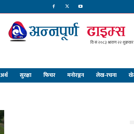
अर्थ
सुरक्षा
फिचर
मनाेरञ्जन
लेख-रचना
खे