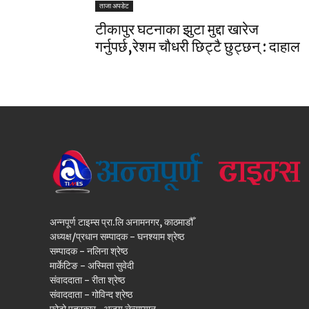
ताजा अपडेट
टीकापुर घटनाका झुटा मुद्दा खारेज
गर्नुपर्छ,रेशम चौधरी छिट्टै छुट्छन् : दाहाल
अन्नपूर्ण टाइम्स प्रा.लि अनामनगर, काठमाडौँ
अध्यक्ष/प्रधान सम्पादक - घनश्याम श्रेष्ठ
सम्पादक - नलिना श्रेष्ठ
मार्केटिङ - अस्मिता सुवेदी
संवाददाता - रीता श्रेष्ठ
संवाददाता - गोविन्द श्रेष्ठ
फोटो पत्रकार- अजय लेन्सम्यान