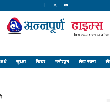
अर्थ
सुरक्षा
फिचर
मनाेरञ्जन
लेख-रचना
खे
को