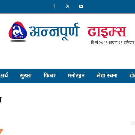
अर्थ
सुरक्षा
फिचर
मनाेरञ्जन
लेख-रचना
खे
न