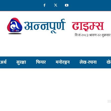
अर्थ
सुरक्षा
फिचर
मनाेरञ्जन
लेख-रचना
खे