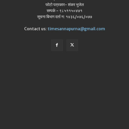
फोटो पत्रकार- शंकर भुजेल
सम्पर्क - ९८५११५०४७१
सूचना बिभाग दर्ता न: १४३६/०७६/०७७
Contact us:
timesannapurna@gmail.com