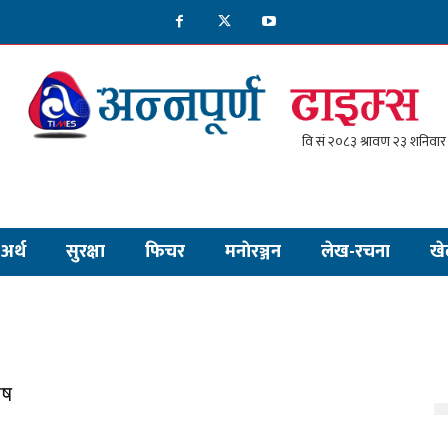
अर्थ
सुरक्षा
फिचर
मनाेरञ्जन
लेख-रचना
खे
ेष