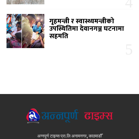
गृहमन्त्री र स्वास्थ्यमन्त्रीको
उपस्थितिमा देवानगञ्ज घटनामा
सहमति
अन्नपूर्ण टाइम्स प्रा.लि अनामनगर, काठमाडौँ