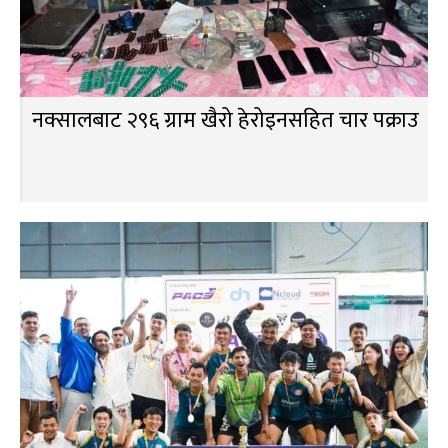
नक्सालबाट २९६ ग्राम खैरो हेरोइनसहित चार पक्राउ