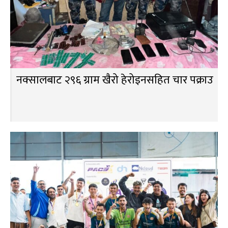
नक्सालबाट २९६ ग्राम खैरो हेरोइनसहित चार पक्राउ