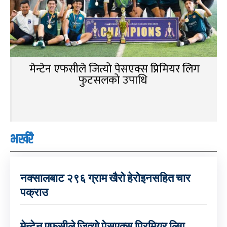
मेन्टेन एफसीले जित्यो पेसएक्स प्रिमियर लिग
फुटसलको उपाधि
भर्खरै
नक्सालबाट २९६ ग्राम खैरो हेरोइनसहित चार
पक्राउ
मेन्टेन एफसीले जित्यो पेसएक्स प्रिमियर लिग