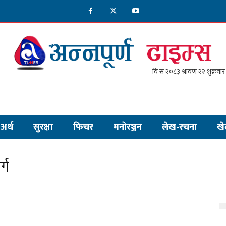
अर्थ
सुरक्षा
फिचर
मनाेरञ्जन
लेख-रचना
खे
्ग