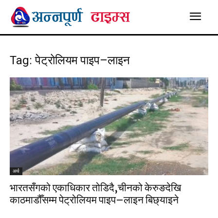
Tag: पेट्रोलियम पाइप–लाइन
अर्थ
भारतसँगको एकाधिकार तोडिदै,चीनको केरुङदेखि
काठमाडौँसम्म पेट्रोलियम पाइप–लाइन बिछ्याइने