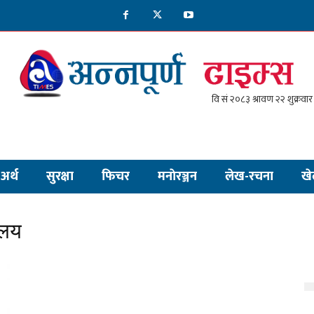
अर्थ
सुरक्षा
फिचर
मनाेरञ्जन
लेख-रचना
खे
ालय