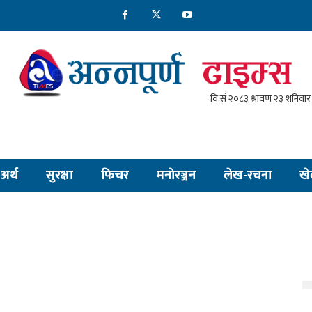
अर्थ
सुरक्षा
फिचर
मनाेरञ्जन
लेख-रचना
खे