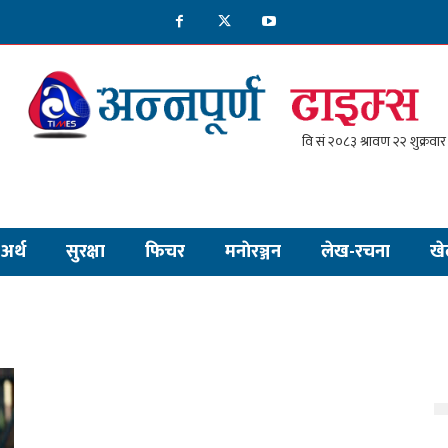
अर्थ
सुरक्षा
फिचर
मनाेरञ्जन
लेख-रचना
खे