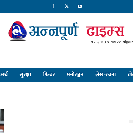
अर्थ
सुरक्षा
फिचर
मनाेरञ्जन
लेख-रचना
खे