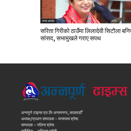
ताजा अपडेट
सरिता गिरीको ठाउँमा लिलादेवी सिटौला बनि
सांसद, सभामुखले गराए सपथ
अन्नपूर्ण टाइम्स प्रा.लि अनामनगर, काठमाडौँ
अध्यक्ष/प्रधान सम्पादक - घनश्याम श्रेष्ठ
सम्पादक - नलिना श्रेष्ठ
मार्केटिङ - अस्मिता सुवेदी